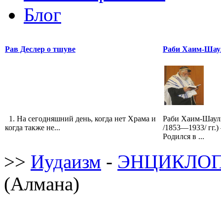
Блог
Рав Деслер о тшуве
Раби Хаим-Шау
1. На сегодняшний день, когда нет Храма и
Раби Хаим-Шаул
когда также не...
/1853—1933/ гг.
Родился в ...
>>
Иудаизм
-
ЭНЦИКЛОП
(Алмана)