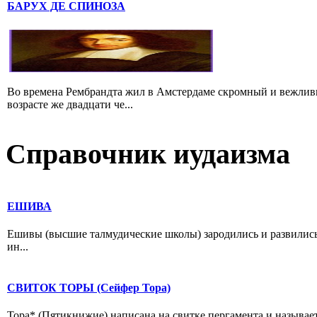
БАРУХ ДЕ СПИНОЗА
Во времена Рембрандта жил в Амстердаме скромный и вежлив
возрасте же двадцати че...
Справочник иудаизма
ЕШИВА
Ешивы (высшие талмудические школы) зародились и развились
ин...
СВИТОК ТОРЫ (Сейфер Тора)
Тора* (Пятикнижие) написана на свитке пергамента и называе