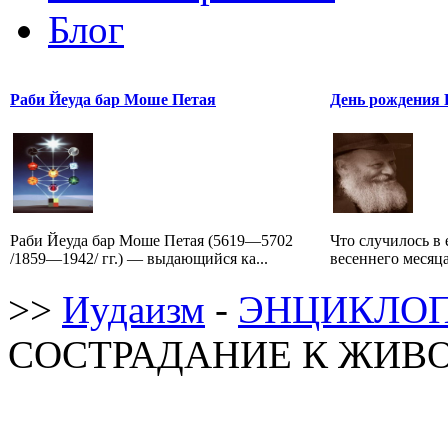
Блог
Раби Йеуда бар Моше Петая
День рождения 
Раби Йеуда бар Моше Петая (5619—5702
Что случилось в 
/1859—1942/ гг.) — выдающийся ка...
весеннего месяца
>>
Иудаизм
-
ЭНЦИКЛОП
СОСТРАДАНИЕ К ЖИВОТН