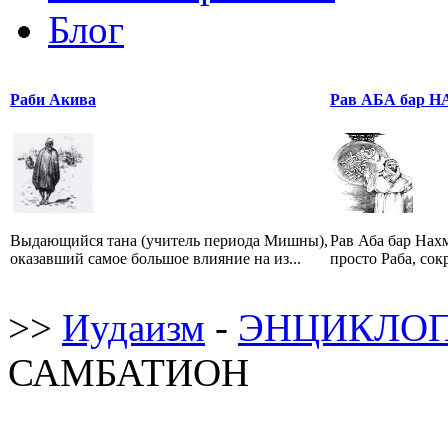
Блог
Раби Акива
Рав АБА бар Н
Выдающийся тана (учитель периода Мишны),
Рав Аба бар Нах
оказавший самое большое влияние на из...
просто Раба, сок
>>
Иудаизм
-
ЭНЦИКЛОП
САМБАТИОН