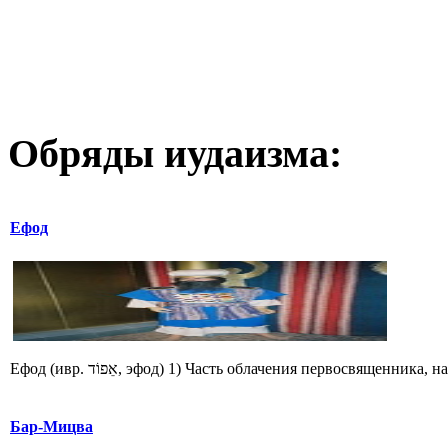
Обряды иудаизма:
Ефод
Ефод (ивр. אֵפוֹד‎, эфод) 1) Часть облачения первосв
Бар-Мицва