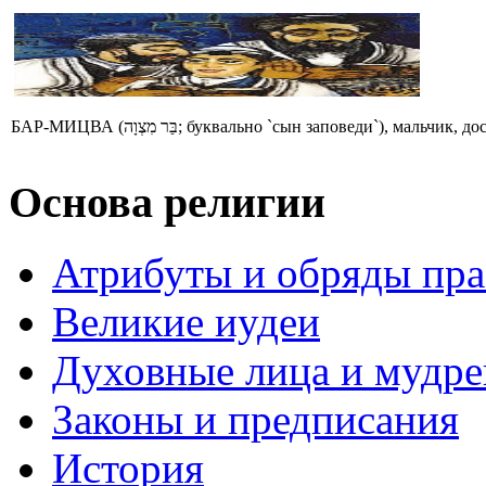
БАР-МИЦВА (בַּר מִצְוָה; буквально `сын заповеди`), 
Основа религии
Атрибуты и обряды пр
Великие иудеи
Духовные лица и мудр
Законы и предписания
История