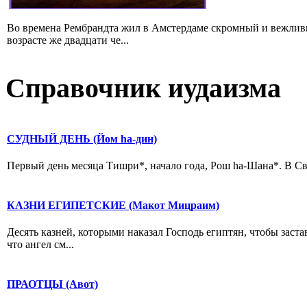
Во времена Рембрандта жил в Амстердаме скромный и вежлив
возрасте же двадцати че...
Справочник иудаизма
СУДНЫЙ ДЕНЬ (Йом hа-дин)
Первый день месяца Тишри*, начало года, Рош hа-Шана*. В Св
КАЗНИ ЕГИПЕТСКИЕ (Макот Мицраим)
Десять казней, которыми наказал Господь египтян, чтобы заст
что ангел см...
ПРАОТЦЫ (Авот)