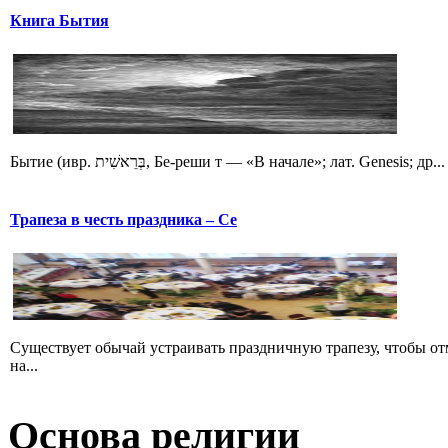
Книга Бытия
Бытие (ивр. בְּרֵאשִׁית‎, Бе-реши т — «В начале»; лат. Genesis; др...
Трапеза в честь праздника – Се
Существует обычай устраивать праздничную трапезу, чтобы о
на...
Основа религии