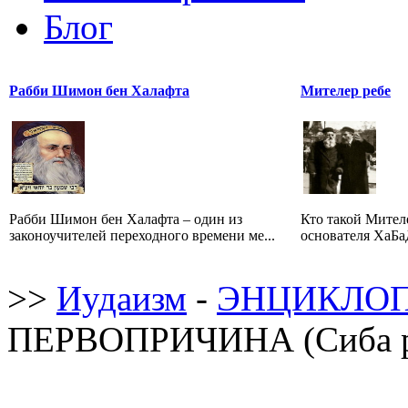
Блог
Рабби Шимон бен Халафта
Мителер ребе
Рабби Шимон бен Халафта – один из
Кто такой Мител
законоучителей переходного времени ме...
основателя ХаБаД
>>
Иудаизм
-
ЭНЦИКЛОП
ПЕРВОПРИЧИНА (Сиба 