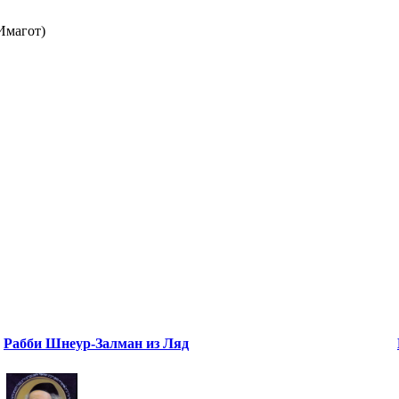
магот)
Рабби Шнеур-Залман из Ляд