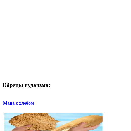
Обряды иудаизма:
Маца с хлебом