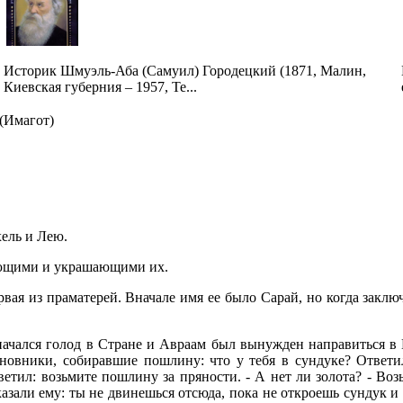
Историк Шмуэль-Аба (Самуил) Городецкий (1871, Малин,
Киевская губерния – 1957, Те...
Имагот)
хель и Лею.
яющими и украшающими их.
рвая из праматерей. Вначале имя ее было Сарай, но когда закл
начался голод в Стране и Авраам был вынужден направиться в Е
иновники, собиравшие пошлину: что у тебя в сундуке? Ответи
ветил: возьмите пошлину за пряности. - А нет ли золота? - В
зали ему: ты не двинешься отсюда, пока не откроешь сундук и 