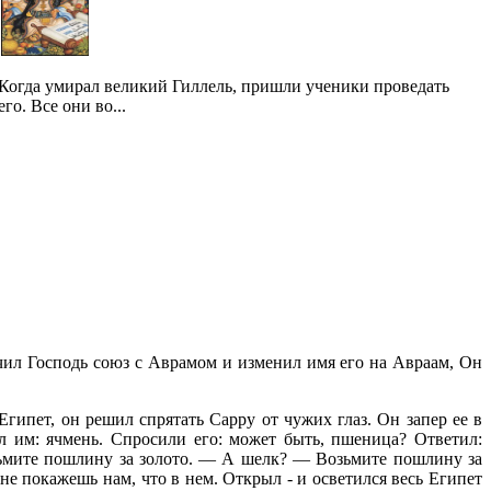
Когда умирал великий Гиллель, пришли ученики проведать
его. Все они во...
ючил Господь союз с Аврамом и изменил имя его на Авраам, Он
гипет, он решил спрятать Сарру от чужих глаз. Он запер ее в
л им: ячмень. Спросили его: может быть, пшеница? Ответил:
озьмите пошлину за золото. — А шелк? — Возьмите пошлину за
не покажешь нам, что в нем. Открыл - и осветился весь Египет