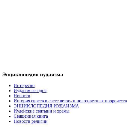
Энциклопедия иудаизма
Интересно
Иудаизм сегодня
Новости
История евреев в свете ветхо- и новозаветных пророчеств
ЭНЦИКЛОПЕДИЯ ИУДАИЗМА
Иудейские святыни и храмы
Священная книга
Новости религии