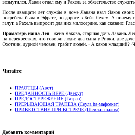
возмутился, Лаван отдал ему и Рахель за обязательство служить
После двадцати лет службы в доме Лавана взял Яаков свои
погребена была в Эфрате, по дороге в Бейт Лехем. А почему 
галут, а Рахель выпросит для них милосердие, как сказано: Глас
Праматерь наша Лея
- жена Яакова, старшая дочь Лавана. Л
на перекрестках, что говорят люди: два сына у Ривки, две доч
Охотник, дурной человек, грабит людей. - А каков младший? -
Читайте:
ПРАОТЦЫ (Авот)
ПРЕДАННОСТЬ ВЕРЕ (Двекут)
ПРЕДОСТЕРЕЖЕНИЕ (Гатраа)
ПРЕРЫВАЮЩАЯ ТРАПЕЗА (Сеула hа-мафсекет)
ПРИВЕТСТВИЕ ПРИ ВСТРЕЧЕ (Шеилат шалом)
Добавить комментарий