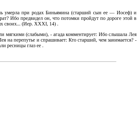
ль умерла при родах Биньямина (старший сын ее — Иосеф) и
рат? Ибо предвидел он, что потомки пройдут по дороге этой в
 своих... (Иер. XXXI, 14) .
ыли мягкими (слабыми), - агада комментирует: Ибо слышала Лея
Лея на перепутье и спрашивает: Кто старший, чем занимается? -
ли ресницы глаз ее .