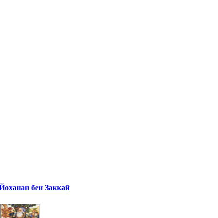
Йоханан бен Заккай