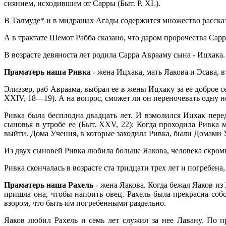
сиянием, исходившим от Сарры (Быт. P. XL).
В Талмуде* и в мидрашах Агады содержится множество рассказо
А в трактате Шемот Рабба сказано, что даром пророчества Сарр
В возрасте девяноста лет родила Сарра Аврааму сына - Ицхака.
Праматерь наша Ривка
- жена Ицхака, мать Яакова и Эсава, 
Элиэзер, раб Авраама, выбрал ее в жены Ицхаку за ее доброе се
XXIV, 18—19). А на вопрос, сможет ли он переночевать одну но
Ривка была бесплодна двадцать лет. И взмолился Ицхак пере
сыновья в утробе ее (Быт. XXV, 22): Когда проходила Ривка
выйти. Дома Учения, в которые заходила Ривка, были Домами 
Из двух сыновей Ривка любила больше Яакова, человека скром
Ривка скончалась в возрасте ста тридцати трех лет и погребен
Праматерь наша Рахель
- жена Яакова. Когда бежал Яаков из 
пришла она, чтобы напоить овец. Рахель была прекрасна собо
взором, что быть им погребенными раздельно.
Яаков любил Рахель и семь лет служил за нее Лавану. По п