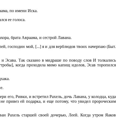
аама, по имени Иска.
лся ее голоса.
хора, брата Авраама, и сестрой Лавана.
ей, господин мой, [...] я и для верблюдов твоих начерпаю (Быт.
 и Эсава. Так сказано в мидраше по поводу слов И толкались
утробы], когда проходила мимо капищ идолов, Эсав торопился
хака.
е.
ери его, Ривки, и встретил Рахель, дочь Лавана, у колодца, куда
 не привез ей подарка, и еще потому, что увидел пророческим
ван Рахель старшей своей дочерью, Леей. Когда утром Яаков