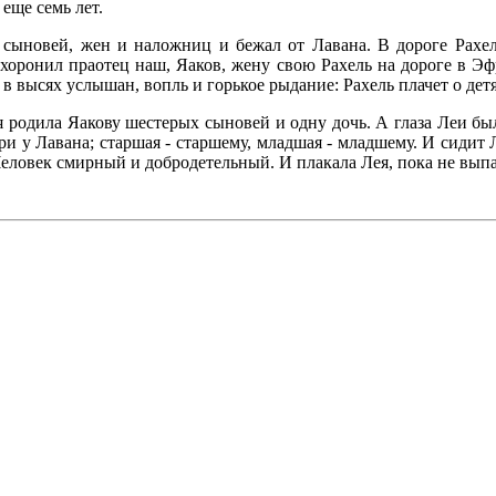
 еще семь лет.
х сыновей, жен и наложниц и бежал от Лавана. В дороге Рахе
схоронил праотец наш, Яаков, жену свою Рахель на дороге в Эф
 в высях услышан, вопль и горькое рыдание: Рахель плачет о детях
ея родила Яакову шестерых сыновей и одну дочь. А глаза Леи б
ери у Лавана; старшая - старшему, младшая - младшему. И сидит 
Человек смирный и добродетельный. И плакала Лея, пока не выпа