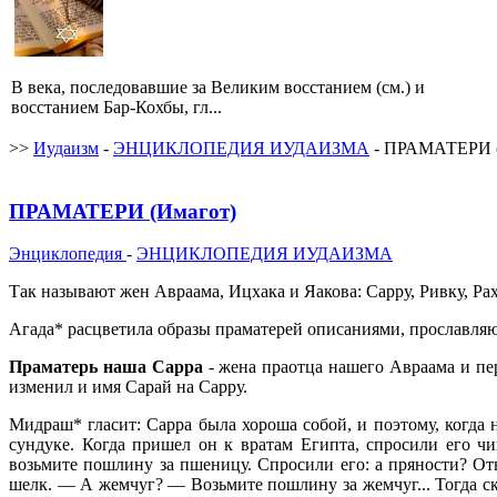
В века, последовавшие за Великим восстанием (см.) и
восстанием Бар-Кохбы, гл...
>>
Иудаизм
-
ЭНЦИКЛОПЕДИЯ ИУДАИЗМА
- ПРАМАТЕРИ (
ПРАМАТЕРИ (Имагот)
Энциклопедия
-
ЭНЦИКЛОПЕДИЯ ИУДАИЗМА
Так называют жен Авраама, Ицхака и Яакова: Сарру, Ривку, Ра
Агада* расцветила образы праматерей описаниями, прославл
Праматерь наша Сарра
- жена праотца нашего Авраама и пе
изменил и имя Сарай на Сарру.
Мидраш* гласит: Сарра была хороша собой, и поэтому, когда 
сундуке. Когда пришел он к вратам Египта, спросили его ч
возьмите пошлину за пшеницу. Спросили его: а пряности? От
шелк. — А жемчуг? — Возьмите пошлину за жемчуг... Тогда ска