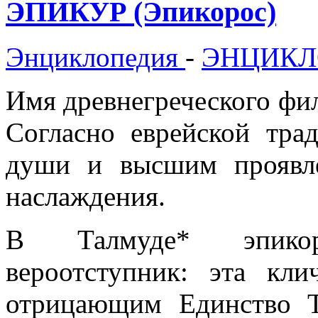
ЭПИКУР (Эпикорос)
Энциклопедия
-
ЭНЦИКЛ
Имя древнегреческого фило
Согласно еврейской тра
души и высшим проявле
наслаждения.
В Талмуде* эпикор
вероотступник: эта кл
отрицающим Единство Т