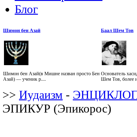
Блог
Шимон бен Азай
Баал Шем Тов
Шимон бен Азай(в Мишне назван просто Бен
Основатель хаси
Азай) — ученик р....
Шем Тов, более и
>>
Иудаизм
-
ЭНЦИКЛОП
ЭПИКУР (Эпикорос)