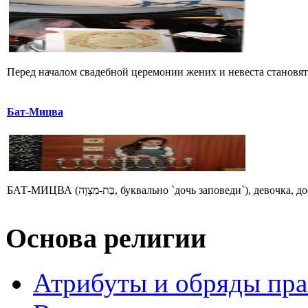
Перед началом свадебной церемонии жених и невеста становятс
Бат-Мицва
БАТ-МИЦВА (בַּת-מִצְוָה, буквально `дочь заповеди
Основа религии
Атрибуты и обряды пр