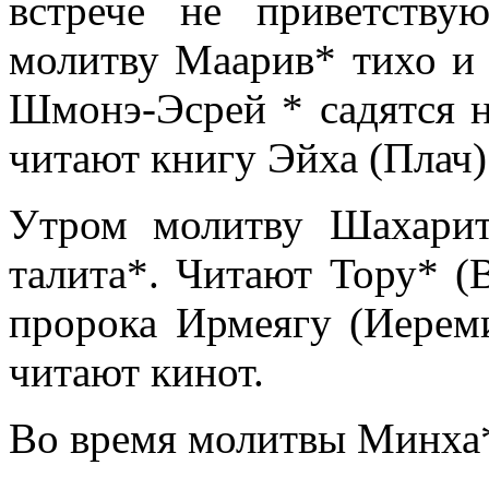
встрече не приветству
молитву Маарив* тихо и 
Шмонэ-Эсрей * садятся 
читают книгу Эйха (Плач) 
Утром молитву Шахарит
талита*. Читают Тору* (В
пророка Ирмеягу (Иереми
читают кинот.
Во время молитвы Минха*