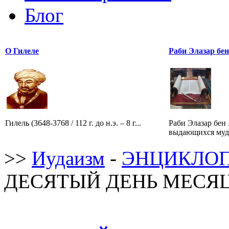
Блог
О Гилеле
Раби Элазар бе
Гилель (3648-3768 / 112 г. до н.э. – 8 г...
Раби Элазар бен
выдающихся мудр
>>
Иудаизм
-
ЭНЦИКЛОП
ДЕСЯТЫЙ ДЕНЬ МЕСЯЦА 