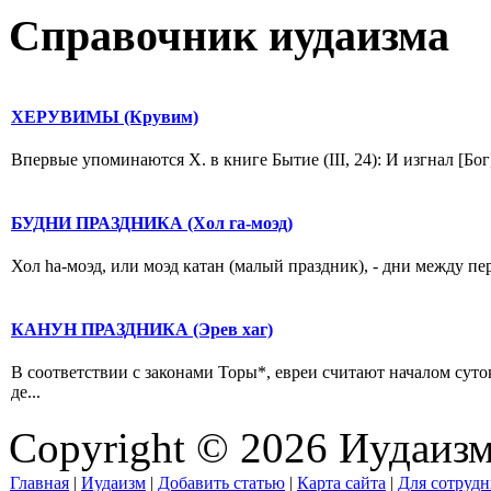
Справочник иудаизма
ХЕРУВИМЫ (Крувим)
Впервые упоминаются X. в книге Бытие (III, 24): И изгнал [Бог]
БУДНИ ПРАЗДНИКА (Хол гa-моэд)
Хол hа-моэд, или моэд катан (малый праздник), - дни между п
КАНУН ПРАЗДНИКА (Эрев хаг)
В соответствии с законами Торы*, евреи считают началом суток
де...
Copyright © 2026 Иудаиз
Главная
|
Иудаизм
|
Добавить статью
|
Карта сайта
|
Для сотрудн