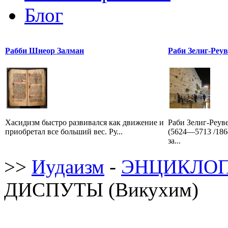
Блог
Рабби Шнеор Залман
Раби Зелиг-Реу
Хасидизм быстро развивался как движение и
Раби Зелиг-Реув
приобретал все больший вес. Ру...
(5624—5713 /18
за...
>>
Иудаизм
-
ЭНЦИКЛОП
ДИСПУТЫ (Викухим)