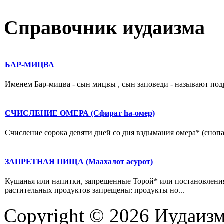
Справочник иудаизма
БАР-МИЦВА
Именем Бар-мицва - сын мицвы , сын заповеди - называют подро
СЧИСЛЕНИЕ ОМЕРА (Сфират hа-омер)
Счисление сорока девяти дней со дня вздымания омера* (снопа)
ЗАПРЕТНАЯ ПИЩА (Маахалот асурот)
Кушанья или напитки, запрещенные Торой* или постановления
растительных продуктов запрещены: продукты но...
Copyright © 2026 Иудаиз