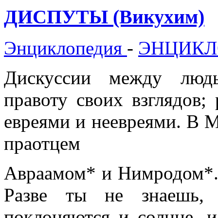
ДИСПУТЫ (Викухим)
Энциклопедия
-
ЭНЦИКЛ
Дискуссии между людь
правоту своих взглядов;
евреями и неевреями. В 
праотцем
Авраамом* и Нимродом*.
Разве ты не знаешь,
поклоняются и солнце, и