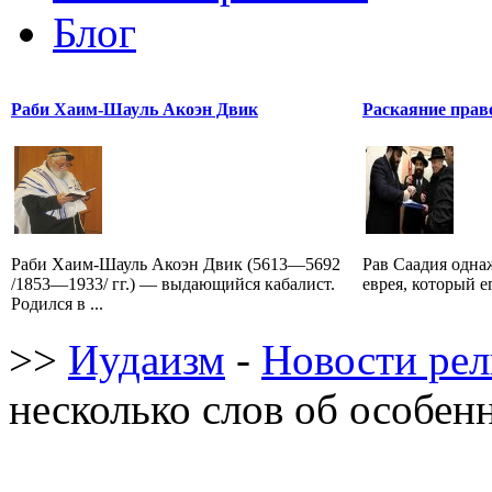
Блог
Раби Хаим-Шауль Акоэн Двик
Раскаяние прав
Раби Хаим-Шауль Акоэн Двик (5613—5692
Рав Саадия одна
/1853—1933/ гг.) — выдающийся кабалист.
еврея, который ег
Родился в ...
>>
Иудаизм
-
Новости ре
несколько слов об особен