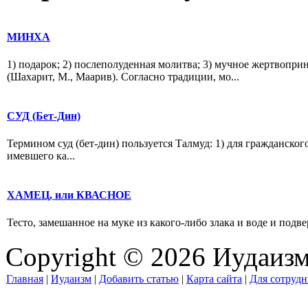
МИНХА
1) подарок; 2) послеполуденная молитва; 3) мучное жертвопри
(Шахарит, М., Маарив). Согласно традиции, мо...
СУД (Бет-Дин)
Термином суд (бет-дин) пользуется Талмуд: 1) для гражданског
имевшего ка...
ХАМЕЦ, или КВАСНОЕ
Тесто, замешанное на муке из какого-либо злака и воде и подве
Copyright © 2026 Иудаиз
Главная
|
Иудаизм
|
Добавить статью
|
Карта сайта
|
Для сотрудн