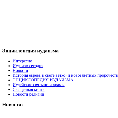
Энциклопедия иудаизма
Интересно
Иудаизм сегодня
Новости
История евреев в свете ветхо- и новозаветных пророчеств
ЭНЦИКЛОПЕДИЯ ИУДАИЗМА
Иудейские святыни и храмы
Священная книга
Новости религии
Новости: