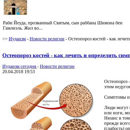
Раби Йеуда, прозванный Святым, сын раббана Шимона бен
Гамлиэль. Жил во...
>>
Иудаизм
-
Новости религии
- Остеопороз костей - как лечи
Остеопороз костей - как лечить и определить си
Иудаизм сегодня
-
Новости религии
20.04.2018 19:53
Остеопороз –
этим недуго
Симптомы и 
Люди могут и
или ноги, мо
Нюанс в том
прежде всег
(слабость) 