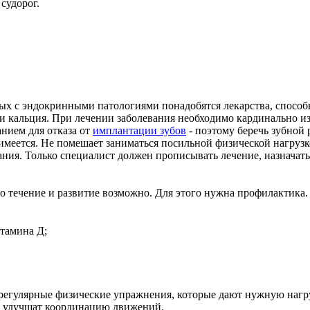
судорог.
ных с эндокринными патологиями понадобятся лекарства, спосо
ки кальция. При лечении заболевания необходимо кардинально из
анием для отказа от
имплантации зубов
- поэтому беречь зубной 
 имеется. Не помешает заниматься посильной физической нагрузко
ания. Только специалист должен прописывать лечение, назнача
го течение и развитие возможно. Для этого нужна профилактика.
итамина Д;
 регулярные физические упражнения, которые дают нужную нагр
о улучшат координацию движений.