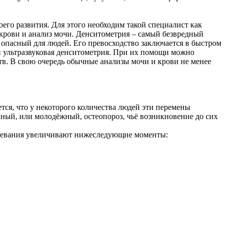
его развития. Для этого необходим такой специалист как
 крови и анализ мочи. Денситометрия – самый безвредный
й опасный для людей. Его превосходство заключается в быстром
и ультразвуковая денситометрия. При их помощи можно
ств. В свою очередь обычные анализы мочи и крови не менее
ется, что у некоторого количества людей эти перемены
чный, или молодёжный, остеопороз, чьё возникновение до сих
болевания увеличивают нижеследующие моменты: