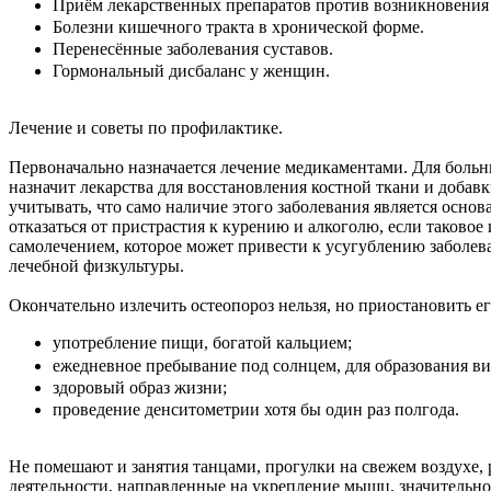
Приём лекарственных препаратов против возникновения 
Болезни кишечного тракта в хронической форме.
Перенесённые заболевания суставов.
Гормональный дисбаланс у женщин.
Лечение и советы по профилактике.
Первоначально назначается лечение медикаментами. Для боль
назначит лекарства для восстановления костной ткани и добав
учитывать, что само наличие этого заболевания является основ
отказаться от пристрастия к курению и алкоголю, если таковое
самолечением, которое может привести к усугублению заболев
лечебной физкультуры.
Окончательно излечить остеопороз нельзя, но приостановить е
употребление пищи, богатой кальцием;
ежедневное пребывание под солнцем, для образования в
здоровый образ жизни;
проведение денситометрии хотя бы один раз полгода.
Не помешают и занятия танцами, прогулки на свежем воздухе,
деятельности, направленные на укрепление мышц, значительн