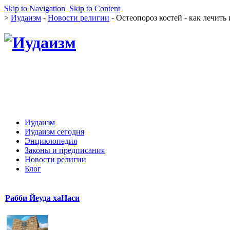
Skip to Navigation
Skip to Content
>
Иудаизм
-
Новости религии
- Остеопороз костей - как лечит
Иудаизм
Иудаизм сегодня
Энциклопедия
Законы и предписания
Новости религии
Блог
Рабби Йеуда хаНаси