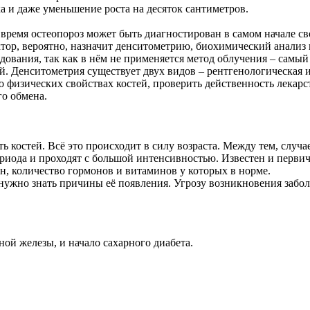
а и даже уменьшение роста на десяток сантиметров.
время остеопороз может быть диагностирован в самом начале сво
ктор, вероятно, назначит денситометрию, биохимический анализ
дования, так как в нём не применяется метод облучения – самы
. Денситометрия существует двух видов – рентгенологическая 
 о физических свойствах костей, проверить действенность лекар
го обмена.
ь костей. Всё это происходит в силу возраста. Между тем, случа
ериода и проходят с большой интенсивностью. Известен и перви
н, количество гормонов и витаминов у которых в норме.
 нужно знать причины её появления. Угрозу возникновения за
ой железы, и начало сахарного диабета.