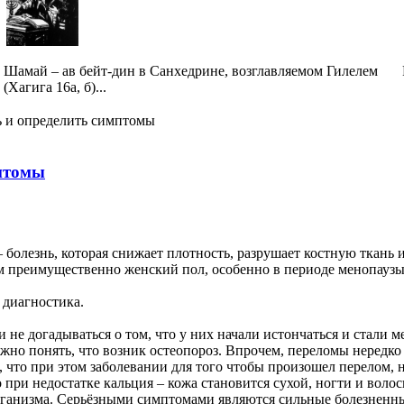
Шамай – ав бейт-дин в Санхедрине, возглавляемом Гилелем
(Хагига 16а, б)...
ть и определить симптомы
мптомы
 болезнь, которая снижает плотность, разрушает костную ткань
м преимущественно женский пол, особенно в периоде менопаузы.
диагностика.
 не догадываться о том, что у них начали истончаться и стали м
жно понять, что возник остеопороз. Впрочем, переломы нередко
, что при этом заболевании для того чтобы произошел перелом, 
о при недостатке кальция – кожа становится сухой, ногти и вол
организма. Серьёзными симптомами являются сильные болезненн