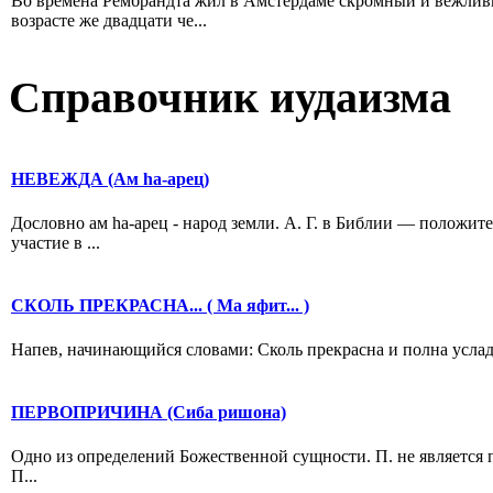
Во времена Рембрандта жил в Амстердаме скромный и вежлив
возрасте же двадцати че...
Справочник иудаизма
НЕВЕЖДА (Ам hа-арец)
Дословно ам hа-арец - народ земли. А. Г. в Библии — положи
участие в ...
СКОЛЬ ПРЕКРАСНА... ( Ма яфит... )
Напев, начинающийся словами: Сколь прекрасна и полна услады 
ПЕРВОПРИЧИНА (Сиба ришона)
Одно из определений Божественной сущности. П. не является 
П...