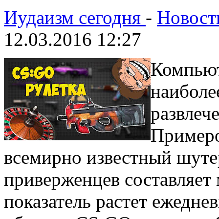
Иудаизм сегодня
-
Новост
12.03.2016 12:27
Компьют
наиболе
развлеч
Пример
всемирно известный шутер
приверженцев составляет 
показатель растет ежедне