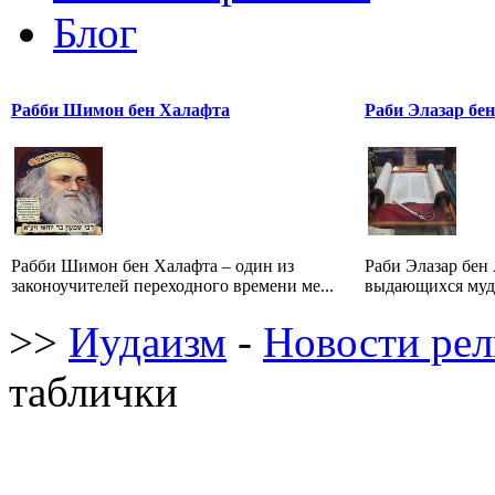
Блог
Рабби Шимон бен Халафта
Раби Элазар бе
Рабби Шимон бен Халафта – один из
Раби Элазар бен
законоучителей переходного времени ме...
выдающихся мудр
>>
Иудаизм
-
Новости ре
таблички