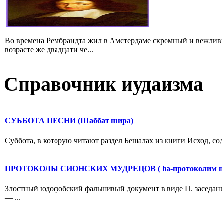
Во времена Рембрандта жил в Амстердаме скромный и вежлив
возрасте же двадцати че...
Справочник иудаизма
СУББОТА ПЕСНИ (Шаббат шира)
Суббота, в которую читают раздел Бешалах из книги Исход, сод
ПРОТОКОЛЫ СИОНСКИХ МУДРЕЦОВ ( hа-протоколим 
Злостный юдофобский фальшивый документ в виде П. заседани
— ...