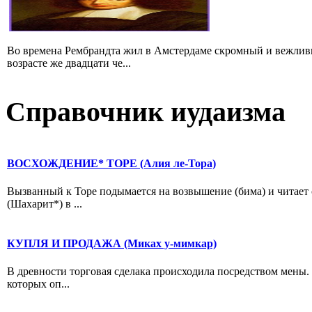
Во времена Рембрандта жил в Амстердаме скромный и вежлив
возрасте же двадцати че...
Справочник иудаизма
ВОСХОЖДЕНИЕ* ТОРЕ (Алия ле-Тора)
Вызванный к Торе подымается на возвышение (бима) и читает 
(Шахарит*) в ...
КУПЛЯ И ПРОДАЖА (Миках у-мимкар)
В древности торговая сделака происходила посредством мены. С
которых оп...