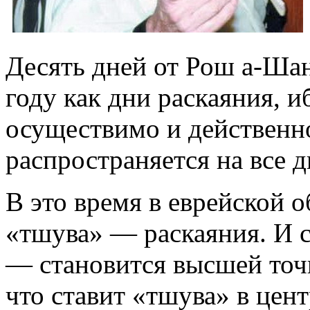
Десять дней от Рош а-Ша
году как дни раскаяния, и
осуществимо и действенно
распространяется на все д
В это время в еврейской 
«тшува» — раскаяния. И
— становится высшей точк
что ставит «тшува» в цент