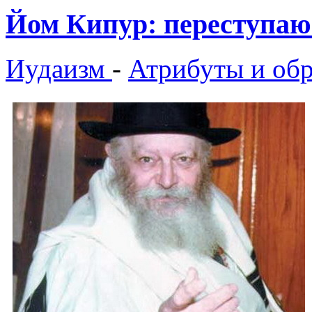
Йом Кипур: переступа
Иудаизм
-
Атрибуты и об