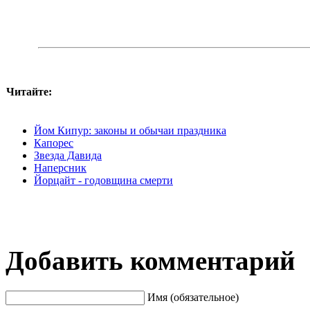
Читайте:
Йом Кипур: законы и обычаи праздника
Капорес
Звезда Давида
Наперсник
Йорцайт - годовщина смерти
Добавить комментарий
Имя (обязательное)