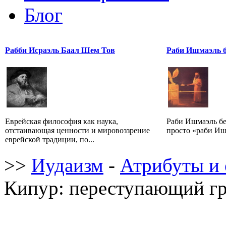
Блог
Рабби Исраэль Баал Шем Тов
Раби Ишмаэль 
Еврейская философия как наука,
Раби Ишмаэль б
отстаивающая ценности и мировоззрение
просто «раби Иш
еврейской традиции, по...
>>
Иудаизм
-
Атрибуты и 
Кипур: переступающий г