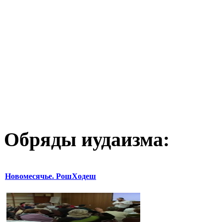
Обряды иудаизма:
Новомесячье. РошХодеш