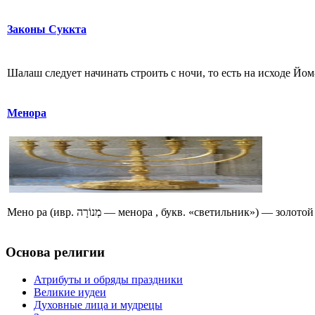
Законы Суккта
Шалаш следует начинать строить с ночи, то есть на исходе Йо
Менора
Мено ра (ивр. מְנוֹרָה‎ — менора , букв. «светильн
Основа религии
Атрибуты и обряды праздники
Великие иудеи
Духовные лица и мудрецы