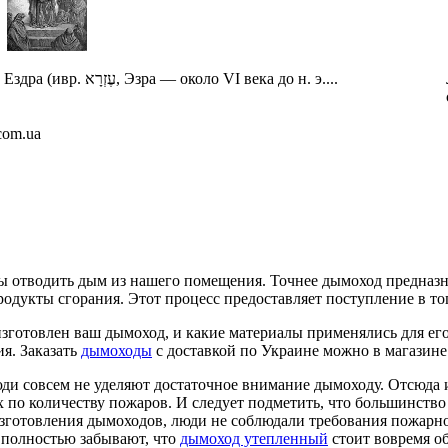
Ездра (ивр. עֶזְרָא‎, Эзра — около VI века до н. э....
com.ua
отводить дым из нашего помещения. Точнее дымоход предназнач
родукты сгорания. Этот процесс предоставляет поступление в т
зготовлен ваш дымоход, и какие материалы применялись для его
я. Заказать
дымоходы
с доставкой по Украине можно в магазине
ди совсем не уделяют достаточное внимание дымоходу. Отсюда и
 по количеству пожаров. И следует подметить, что большинств
зготовления дымоходов, люди не соблюдали требования пожарно
 полностью забывают, что
дымоход утепленный
стоит вовремя о