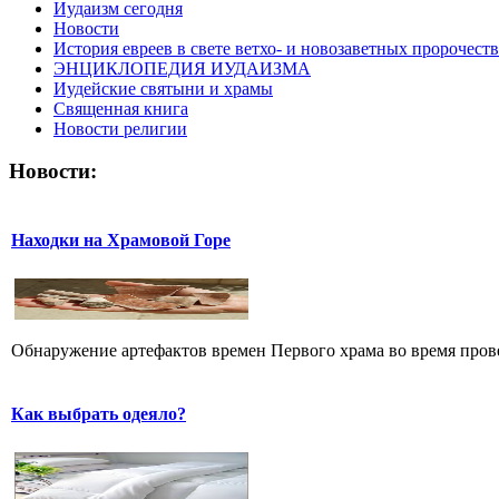
Иудаизм сегодня
Новости
История евреев в свете ветхо- и новозаветных пророчеств
ЭНЦИКЛОПЕДИЯ ИУДАИЗМА
Иудейские святыни и храмы
Священная книга
Новости религии
Новости:
Находки на Храмовой Горе
Обнаружение артефактов времен Первого храма во время прове
Как выбрать одеяло?