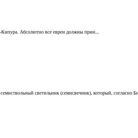
м-Кипура. Абсолютно все евреи должны прин...
ик») — золотой семиствольный светильник (семисвечник), который, согласно Би