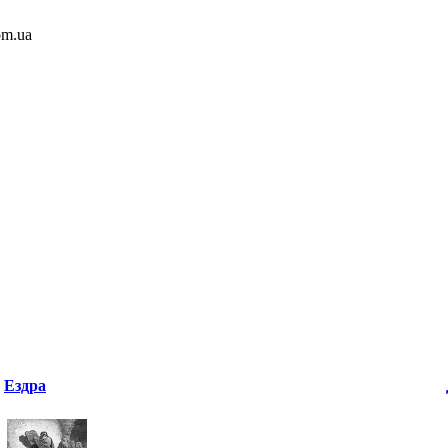
om.ua
Ездра