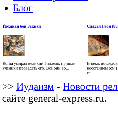
Блог
Йоханан бен Заккай
Саадья Гаон (882
Когда умирал великий Гиллель, пришли
В века, последо
ученики проведать его. Все они во...
восстанием (см.)
гл...
>>
Иудаизм
-
Новости ре
сайте general-express.ru.