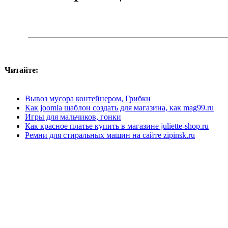
Читайте:
Вывоз мусора контейнером, Грибки
Как joomla шаблон создать для магазина, как mag99.ru
Игры для мальчиков, гонки
Как красное платье купить в магазине juliette-shop.ru
Ремни для стиральных машин на сайте zipinsk.ru