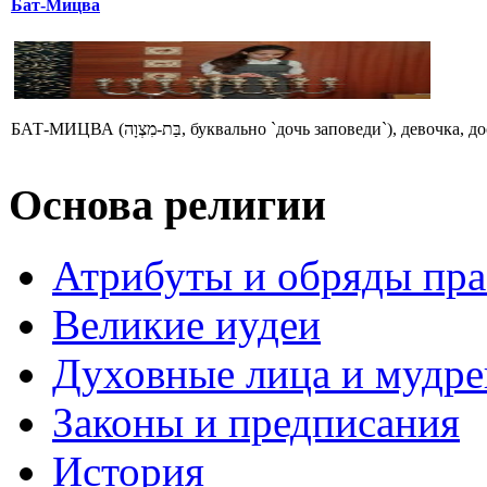
Бат-Мицва
БАТ-МИЦВА (בַּת-מִצְוָה, буквально `дочь заповеди
Основа религии
Атрибуты и обряды пр
Великие иудеи
Духовные лица и мудр
Законы и предписания
История