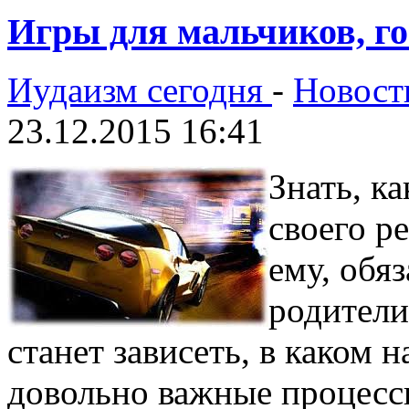
Игры для мальчиков, г
Иудаизм сегодня
-
Новост
23.12.2015 16:41
Знать, к
своего р
ему, обя
родители
станет зависеть, в каком 
довольно важные процесс