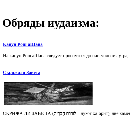
Обряды иудаизма:
Канун Рош аШана
На канун Рош аШана следует проснуться до наступления утра, 
Скрижали Завета
СКРИЖА ЛИ ЗАВЕ ТА (לוּחוֹת הַבְּרִית – лух