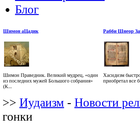
Блог
Шимон аЦадик
Рабби Шнеор З
Шимон Праведник. Великий мудрец, «один
Хасидизм быстро
из последних мужей Большого собрания»
приобретал все б
(К...
>>
Иудаизм
-
Новости ре
гонки