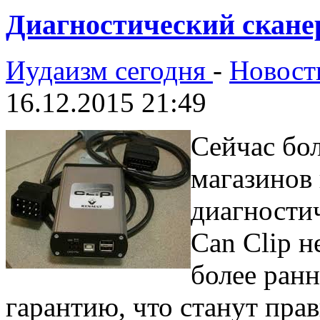
Диагностический сканер
Иудаизм сегодня
-
Новост
16.12.2015 21:49
Сейчас бо
магазинов
диагности
Can Clip н
более ранн
гарантию, что станут прав