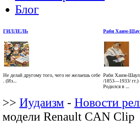
Блог
ГИЛЛЕЛЬ
Раби Хаим-Шау
Не делай другому того, чего не желаешь себе
Раби Хаим-Шаул
. (Из...
/1853—1933/ гг.
Родился в ...
>>
Иудаизм
-
Новости ре
модели Renault CAN Clip