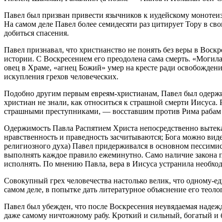
Павел был призван привести язычников к иудейскому монотеиз
На самом деле Павел более семидесяти раз цитирует Тору в сво
добиться спасения.
Павел признавал, что христианство не понять без веры в Вос
истории. С Воскресением его преодолена сама смерть. «Могил
овец в Храме, «агнец Божий» умер на кресте ради освобождени
искупления грехов человеческих.
Подобно другим первым евреям-христианам, Павел был одержим
христиан не знали, как относиться к страшной смерти Иисуса.
страшными преступниками, — восставшим против Рима рабам
Одержимость Павла Распятием Христа непосредственно вытекае
нравственность и праведность засчитываются; Бога можно виде
религиозного духа) Павел придерживался в основном пессимис
выполнять каждое правило ежеминутно. Само наличие закона по
исполнять. По мнению Павла, вера в Иисуса устранила необход
Совокупный грех человечества настолько велик, что одному-ед
самом деле, в попытке дать литературное объяснение его теол
Павел был убежден, что после Воскресения неувядаемая надеж
даже самому ничтожному рабу. Кроткий и сильный, богатый и 