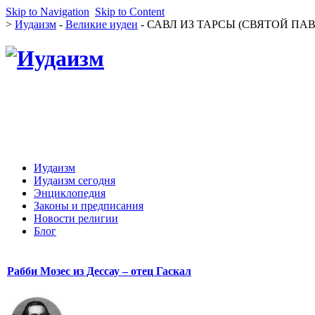
Skip to Navigation
Skip to Content
>
Иудаизм
-
Великие иудеи
- САВЛ ИЗ ТАРСЫ (СВЯТОЙ ПАВ
Иудаизм
Иудаизм сегодня
Энциклопедия
Законы и предписания
Новости религии
Блог
Рабби Мозес из Дессау – отец Гаскал