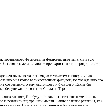
а, прозванного фарисеем из фарисеев, шил палатки и всю
Без этого замечательного еврея христианство вряд ли стало
л должен быть поставлен рядом с Моисеем и Иисусом как
еделенно был более величественной фигурой, по убеждению его
ние современного ему настоящего и будущего. Какие бы
зма без уникального гения Савла из Тарсы.
своих заповедей и будучи в какой-то степени отмеченным
но и религией внутренней мысли. Такие великие раввины, как
нованной на Торе, а не помещенной в большое здание.