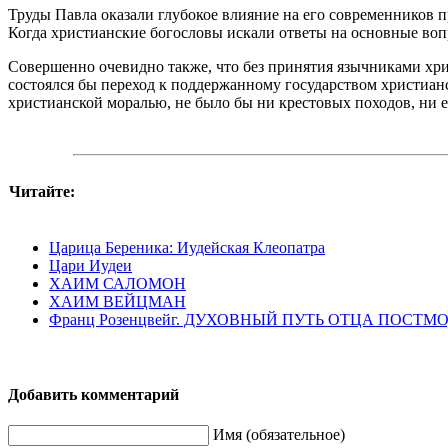
Труды Павла оказали глубокое влияние на его современников п
Когда христианские богословы искали ответы на основные воп
Совершенно очевидно также, что без принятия язычниками хри
состоялся бы переход к поддержанному государством христианст
христианской моралью, не было бы ни крестовых походов, ни 
Читайте:
Царица Береника: Иудейская Клеопатра
Цари Иудеи
ХАИМ САЛОМОН
ХАИМ ВЕЙЦМАН
Франц Розенцвейг. ДУХОВНЫЙ ПУТЬ ОТЦА ПОСТ
Добавить комментарий
Имя (обязательное)