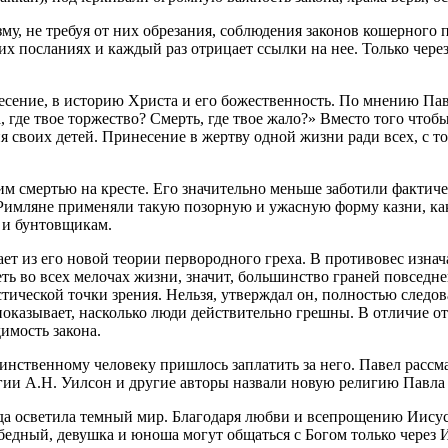
му, не требуя от них обрезания, соблюдения законов кошерного
их посланиях и каждый раз отрицает ссылки на нее. Только чере
кресение, в историю Христа и его божественность. По мнению П
а, где твое торжество? Смерть, где твое жало?» Вместо того ч
я своих детей. Принесение в жертву одной жизни ради всех, с 
 смертью на кресте. Его значительно меньше заботили фактиче
 Римляне применяли такую позорную и ужасную форму казни, как 
 и бунтовщикам.
т из его новой теории первородного греха. В противовес изнач
ть во всех мелочах жизни, значит, большинство граней повседн
тической точки зрения. Нельзя, утверждал он, полностью след
казывает, насколько люди действительно грешны. В отличие от 
имость закона.
инственному человеку пришлось заплатить за него. Павел рассма
огии А.Н. Уилсон и другие авторы назвали новую религию Павла
да осветила темный мир. Благодаря любви и всепрощению Иисуса
бедный, девушка и юноша могут общаться с Богом только через 