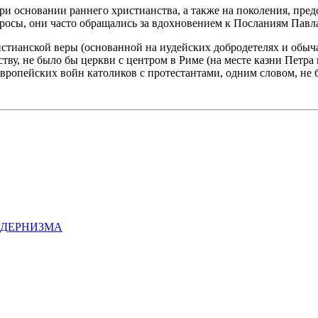
ри основании раннего христианства, а также на поколения, пре
росы, они часто обращались за вдохновением к Посланиям Павл
стианской веры (основанной на иудейских добродетелях и обычая
ву, не было бы церкви с центром в Риме (на месте казни Петра 
европейских войн католиков с протестантами, одним словом, не
МОДЕРНИЗМА