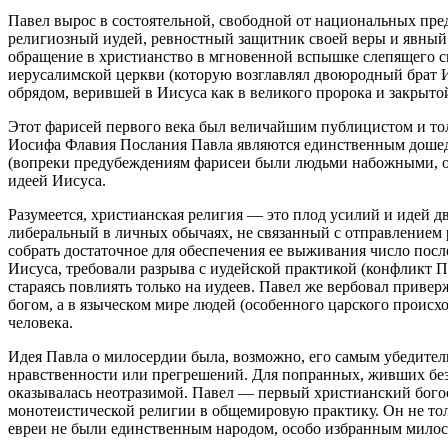
Павел вырос в состоятельной, свободной от национальных пре
религиозный иудей, ревностный защитник своей веры и явный 
обращение в христианство в мгновенной вспышке слепящего св
иерусалимской церкви (которую возглавлял двоюродный брат И
обрядом, верившей в Иисуса как в великого пророка и закрыт
Этот фарисей первого века был величайшим публицистом и то
Иосифа Флавия Послания Павла являются единственным дошед
(вопреки предубеждениям фарисеи были людьми набожными, он
идеей Иисуса.
Разумеется, христианская религия — это плод усилий и идей д
либеральный в личных обычаях, не связанный с отправлением 
собрать достаточное для обеспечения ее выживания число посл
Иисуса, требовали разрыва с иудейской практикой (конфликт П
стараясь повлиять только на иудеев. Павел же вербовал приве
богом, а в языческом мире людей (особенного царского происх
человека.
Идея Павла о милосердии была, возможно, его самым убедитель
нравственности или прегрешений. Для попранных, живших без 
оказывалась неотразимой. Павел — первый христианский богос
монотеистической религии в общемировую практику. Он не тол
евреи не были единственным народом, особо избранным мило