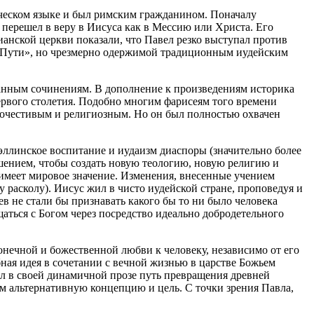
еческом языке и был римским гражданином. Поначалу
 перешел в веру в Иисуса как в Мессию или Христа. Его
анской церкви показали, что Павел резко выступал против
о «Пути», но чрезмерно одержимой традиционным иудейским
санным сочинениям. В дополнение к произведениям историка
вого столетия. Подобно многим фарисеям того времени
очестивым и религиозным. Но он был полностью охвачен
эллинское воспитание и иудаизм диаспоры (значительно более
шением, чтобы создать новую теологию, новую религию и
 имеет мировое значение. Изменения, внесенные учением
 расколу). Иисус жил в чисто иудейской стране, проповедуя и
в не стали бы признавать какого бы то ни было человека
аться с Богом через посредство идеально добродетельного
онечной и божественной любви к человеку, независимо от его
ная идея в сочетании с вечной жизнью в царстве Божьем
л в своей динамичной прозе путь превращения древней
м альтернативную концепцию и цель. С точки зрения Павла,