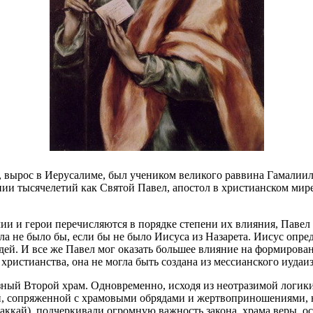
, вырос в Иерусалиме, был учеником великого раввина Гамалиил
и тысячелетий как Святой Павел, апостол в христианском мире. 
ичии и герои перечисляются в порядке степени их влияния, Паве
ла не было бы, если бы не было Иисуса из Назарета. Иисус опр
дей. И все же Павел мог оказать большее влияние на формирова
христианства, она не могла быть создана из мессианского иудаи
ый Второй храм. Одновременно, исходя из неотразимой логики 
ой, сопряженной с храмовыми обрядами и жертвоприношениями, 
ккай), подчеркивали огромную важность закона, храма веры, ос