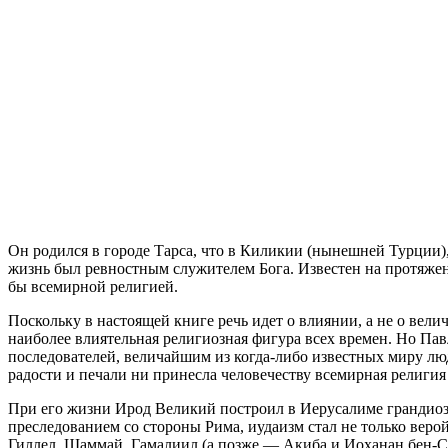
Он родился в городе Тарса, что в Киликии (нынешней Турции)
жизнь был ревностным служителем Бога. Известен на протяжени
бы всемирной религией.
Поскольку в настоящей книге речь идет о влиянии, а не о вел
наиболее влиятельная религиозная фигура всех времен. Но Пав
последователей, величайшим из когда-либо известных миру лю
радости и печали ни принесла человечеству всемирная религия 
При его жизни Ирод Великий построил в Иерусалиме грандиозн
преследованием со стороны Рима, иудаизм стал не только вер
Гиллел, Шаммай, Гамалиил (а позже — Акиба и Иоханан бен-Са