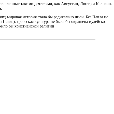
дставленные такими деятелями, как Августин, Лютер и Кальвин.
а.
х) мировая история стала бы радикально иной. Без Павла не
и Павла), греческая культура не была бы окрашена иудейско-
 было бы христианской религии