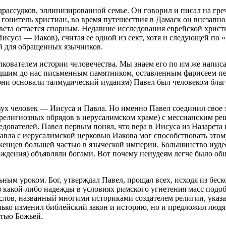
драссудков, эллинизированной семье. Он говорил и писал на гр
гонитель христиан, во время путешествия в Дамаск он внезапно
ета остается спорным. Недавние исследования еврейской христи
исуса — Иаков), считая ее одной из сект, хотя и следующей п
ой для обращенных язычников.
лкователем истории человечества. Мы знаем его по им же напи
шим до нас письменным памятником, оставленным фарисеем пер
и основали талмудический иудаизм) Павел был человеком благ
вух человек — Иисуса и Павла. Но именно Павел соединил свое 
религиозных обрядов в иерусалимском храме) с мессианским ре
едователей. Павел первым понял, что вера в Иисуса из Назарета
авла с иерусалимской церковью Иакова мог способствовать этому
рженцев большей частью в языческой империи. Большинство иудее
ождения) объявляли богами. Вот почему неиудеям легче было общ
ным уроком. Бог, утверждал Павел, прощал всех, исходя из беск
какой-либо надежды в условиях римского угнетения масс подоб
лов, названный многими историками создателем религии, указа
ько изменил библейский закон и историю, но и предложил людя
стью Божьей.