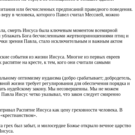
 питания или бесчисленных предписаний праведного поведения.
з веру в человека, которого Павел считал Мессией, можно
авла, смерть Иисуса была ключевым моментом всемирной
тобы ублажать Бога бесчисленными жертвоприношениями птиц и
точки зрения Павла, стало исключительным и важным актом
ские события из жизни Иисуса. Многие из первых евреев
распятие на кресте, к тем, кого они считали самыми
альному оптимизму иудаизма (добро срабатывает; добродетель,
евной жизни требует регулирования для обеспечения порядка и
овать иудейскому закону. Мы несовершенны. Мы не можем
Павла Иисус четко указывал, что закон следует смиренно
тривал Распятие Иисуса как цену греховности человека. В
 «крестианством».
 грех был забыт, и милосердие Божье открыло вечное царство
Иисуса.