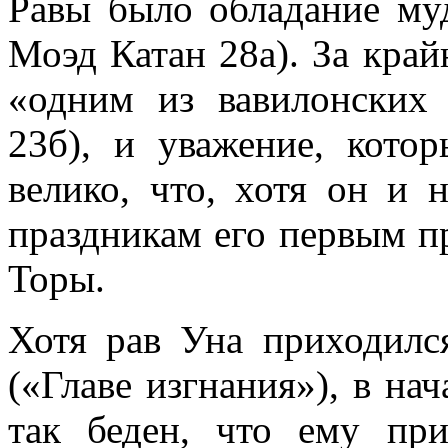
Равы было обладание му
Моэд Катан 28а). За край
«одним из вавилонских 
23б), и уважение, кото
велико, что, хотя он и 
праздникам его первым п
Торы.
Хотя рав Уна приходилс
(«Главе изгнания»), в на
так беден, что ему пр