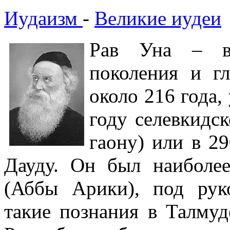
Иудаизм
-
Великие иудеи
Рав Уна – ва
поколения и г
около 216 года,
году селевкидс
гаону) или в 29
Дауду. Он был наиболе
(Аббы Арики), под рук
такие познания в Талмуд