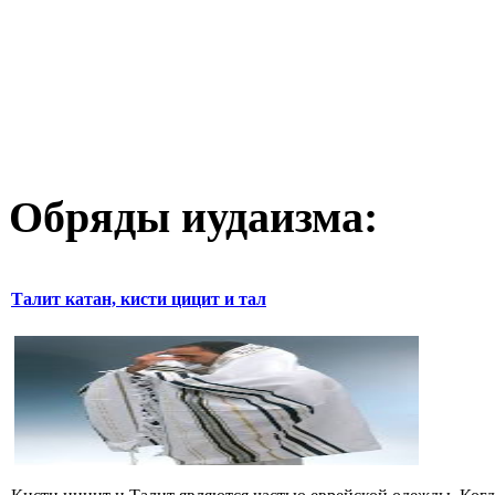
Обряды иудаизма:
Талит катан, кисти цицит и тал