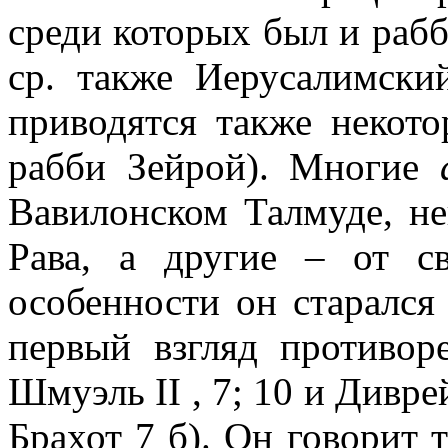
среди которых был и рабб
ср. также Иерусалимски
приводятся также некото
рабби Зейрой). Многие
Вавилонском Талмуде, не
Рава, а другие – от с
особенности он старался
первый взгляд противор
Шмуэль II , 7; 10 и Диврей
Брахот 7 б). Он говорит 