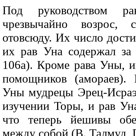
Под руководством р
чрезвычайно возрос, 
отовсюду. Их число дости
их рав Уна содержал за 
106а). Кроме рава Уны, 
помощников (амораев). 
Уны мудрецы Эрец-Исраэл
изучении Торы, и рав Уна
что теперь йешивы об
между собой (В. Талмуд, Г