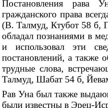
Постановления рава У
гражданского права всег
(В. Талмуд, Ктубот 58 б, 
обладал познаниями в ме
и использовал эти св
постановлений, а также 
трудные слова, встреча
Талмуд, Шабат 54 б, Йевам
Рав Уна был также выдаю
были известны в Эрец-Иср