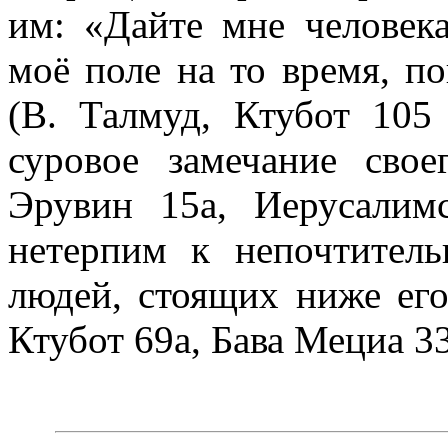
им: «Дайте мне человека
моё поле на то время, п
(В. Талмуд, Ктубот 105
суровое замечание свое
Эрувин 15а, Иерусалим
нетерпим к непочтител
людей, стоящих ниже его
Ктубот 69а, Бава Мециа 33