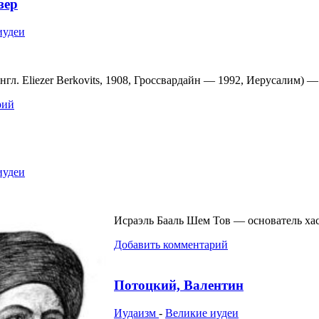
зер
иудеи
нгл. Eliezer Berkovits, 1908, Гроссвардайн — 1992, Иерусалим) 
рий
иудеи
Исраэль Бааль Шем Тов — основатель хас
Добавить комментарий
Потоцкий, Валентин
Иудаизм
-
Великие иудеи