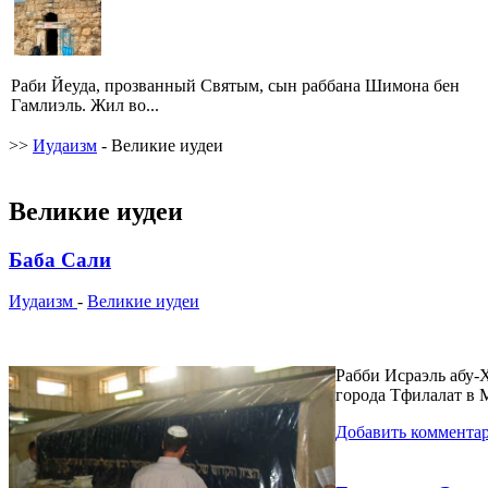
Раби Йеуда, прозванный Святым, сын раббана Шимона бен
Гамлиэль. Жил во...
>>
Иудаизм
- Великие иудеи
Великие иудеи
Баба Сали
Иудаизм
-
Великие иудеи
Рабби Исраэль абу-
города Тфилалат в 
Добавить коммента