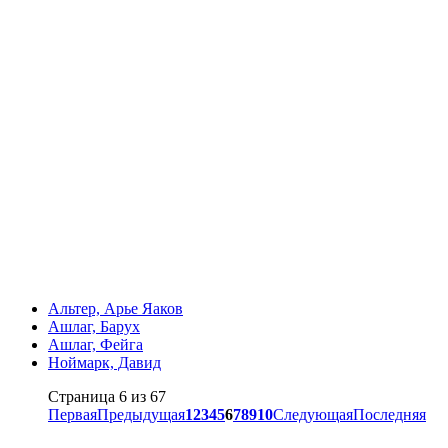
Альтер, Арье Яаков
Ашлаг, Барух
Ашлаг, Фейга
Ноймарк, Давид
Страница 6 из 67
Первая
Предыдущая
1
2
3
4
5
6
7
8
9
10
Следующая
Последняя