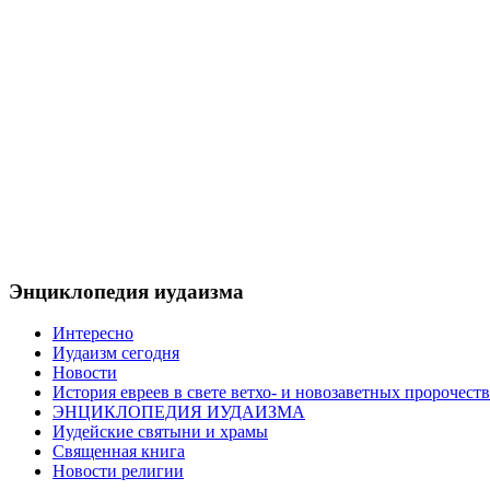
Энциклопедия иудаизма
Интересно
Иудаизм сегодня
Новости
История евреев в свете ветхо- и новозаветных пророчеств
ЭНЦИКЛОПЕДИЯ ИУДАИЗМА
Иудейские святыни и храмы
Священная книга
Новости религии