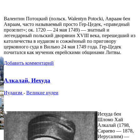
Валентин Потоцкий (польск. Walentyn Potocki, Авраам бен
Авраам, часто называемый просто Гер-Цедек, «праведный
прозелит»; ок. 1720 — 24 мая 1749) — знатный и
легендарный польский дворянин XVIII века, перешедший из
католичества в иудаизм и сожжённый по приговору
церковного суда в Вильно 24 мая 1749 года. Гер-Цедек
почитался как мученик еврейскими общинами Литвы.
Добавить комментарий
Алкалай, Иехуда
Иудаизм
-
Великие иудеи
Иехуда бен
Шломо Хай
Алкалай (1798,
Сараево — 1878,
Иерусалим) —