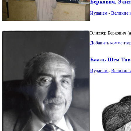
Беркович, Элиэ
Иудаизм
-
Великие 
Элиэзер Беркович (а
Добавить коммента
Бааль Шем Тов
Иудаизм
-
Великие 