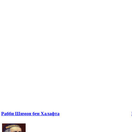
Рабби Шимон бен Халафта