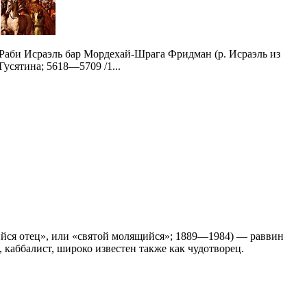
Раби Исраэль бар Мордехай-Шрага Фридман (р. Исраэль из
Гусятина; 5618—5709 /1...
щийся отец», или «святой молящийся»; 1889—1984) — раввин
 каббалист, широко известен также как чудотворец.