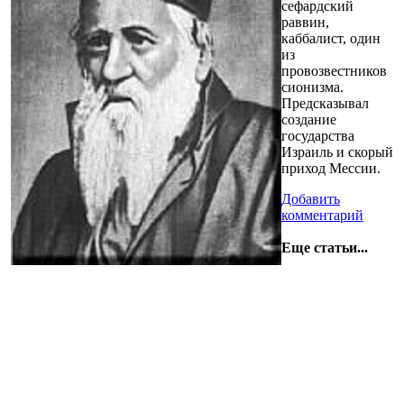
сефардский
раввин,
каббалист, один
из
провозвестников
сионизма.
Предсказывал
создание
государства
Израиль и скорый
приход Мессии.
Добавить
комментарий
Еще статьи...