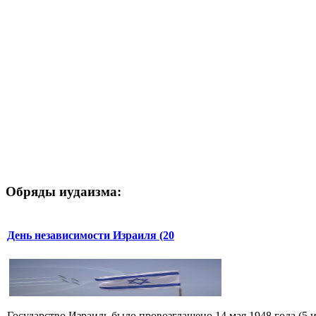
Обряды иудаизма:
День независимости Израиля (20
Государство Израиль было провозглашено 14 мая 1948 года (5 ия