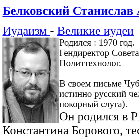
Белковский Станислав
Иудаизм
-
Великие иудеи
Родился : 1970 год.
Гендиректор Совета
Политтехнолог.
В своем письме Чуб
истинно русский чел
покорный слуга).
Он родился в Р
Константина Борового, те