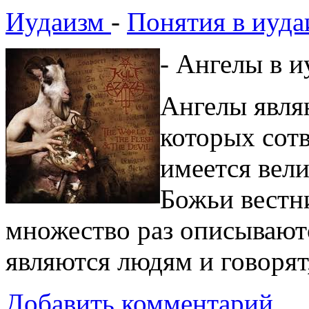
Иудаизм
-
Понятия в иуда
- Ангелы в и
Ангелы явля
которых сотв
имеется вели
Божьи вестн
множество раз описывают
являются людям и говорят,
Добавить комментарий