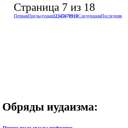
Страница 7 из 18
Первая
Предыдущая
1
2
3
4
5
6
7
8
9
10
Следующая
Последняя
Обряды иудаизма:
Почему после авдалы необходимо