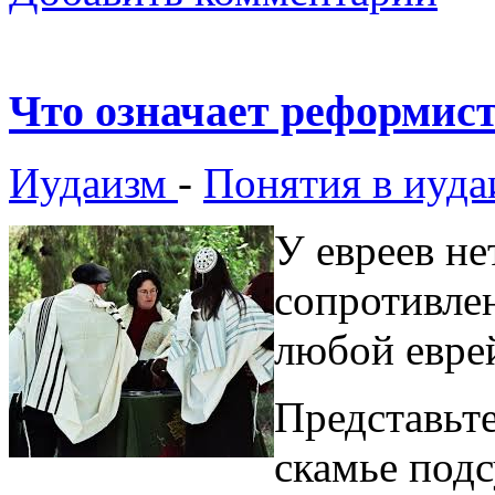
Что означает реформис
Иудаизм
-
Понятия в иуда
У евреев не
сопротивле
любой евре
Представьте
скамье под