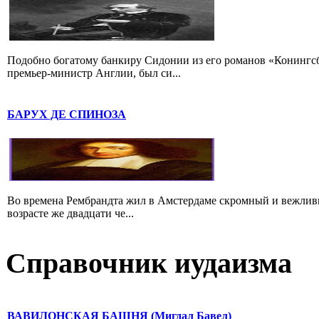
Подобно богатому банкиру Сидонии из его романов «Конингс
премьер-министр Англии, был си...
БАРУХ ДЕ СПИНОЗА
Во времена Рембрандта жил в Амстердаме скромный и вежлив
возрасте же двадцати че...
Справочник иудаизма
ВАВИЛОНСКАЯ БАШНЯ (Мигдал Бавел)