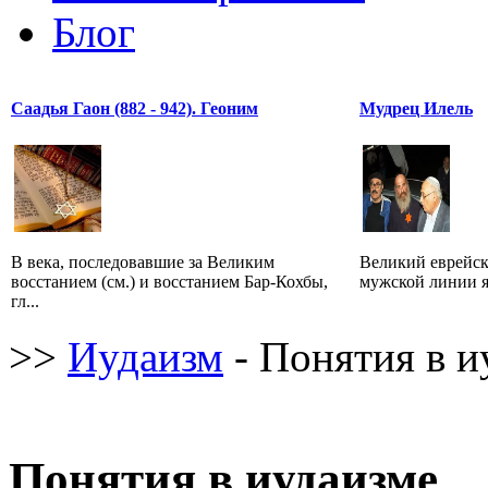
Блог
Саадья Гаон (882 - 942). Геоним
Мудрец Илель
В века, последовавшие за Великим
Великий еврейск
восстанием (см.) и восстанием Бар-Кохбы,
мужской линии я
гл...
>>
Иудаизм
- Понятия в и
Понятия в иудаизме