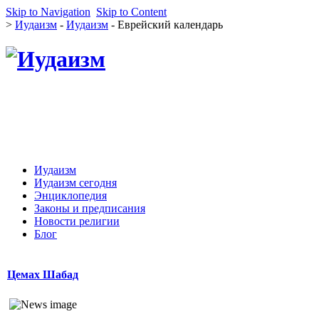
Skip to Navigation
Skip to Content
>
Иудаизм
-
Иудаизм
- Еврейский календарь
Иудаизм
Иудаизм сегодня
Энциклопедия
Законы и предписания
Новости религии
Блог
Цемах Шабад