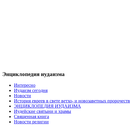
Энциклопедия иудаизма
Интересно
Иудаизм сегодня
Новости
История евреев в свете ветхо- и новозаветных пророчеств
ЭНЦИКЛОПЕДИЯ ИУДАИЗМА
Иудейские святыни и храмы
Священная книга
Новости религии