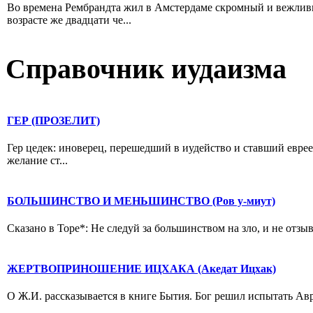
Во времена Рембрандта жил в Амстердаме скромный и вежлив
возрасте же двадцати че...
Справочник иудаизма
ГЕР (ПРОЗЕЛИТ)
Гер цедек: иноверец, перешедший в иудейство и ставший еврее
желание ст...
БОЛЬШИНСТВО И МЕНЬШИНСТВО (Ров у-миут)
Сказано в Торе*: Не следуй за большинством на зло, и не отзыв
ЖЕРТВОПРИНОШЕНИЕ ИЦХАКА (Акедат Ицхак)
О Ж.И. рассказывается в книге Бытия. Бог решил испытать Авр