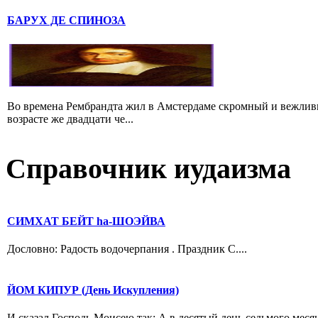
БАРУХ ДЕ СПИНОЗА
Во времена Рембрандта жил в Амстердаме скромный и вежлив
возрасте же двадцати че...
Справочник иудаизма
СИМХАТ БЕЙТ hа-ШОЭЙВА
Дословно: Радость водочерпания . Праздник С....
ЙОМ КИПУР (День Искупления)
И сказал Господь Моисею так: А в десятый день седьмого месяц