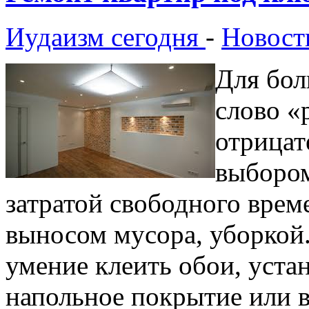
Иудаизм сегодня
-
Новост
Для бол
слово «
отрицат
выбором
затратой свободного време
выносом мусора, уборкой.
умение клеить обои, устан
напольное покрытие или в