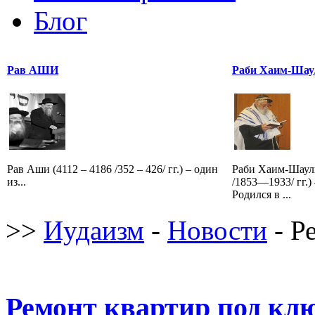
Блог
Рав АШИ
Раби Хаим-Шау
Рав Аши (4112 – 4186 /352 – 426/ гг.) – один
Раби Хаим-Шаул
из...
/1853—1933/ гг.
Родился в ...
>>
Иудаизм
-
Новости
- Р
Ремонт квартир под кл