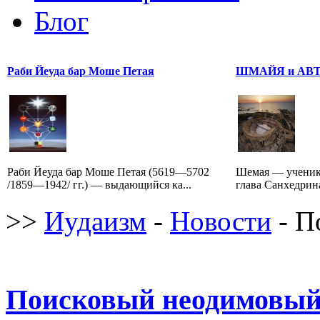
Блог
Раби Йеуда бар Моше Петая
ШМАЙЯ и АВ
Раби Йеуда бар Моше Петая (5619—5702
Шемая — ученик
/1859—1942/ гг.) — выдающийся ка...
глава Санхедрина 
>>
Иудаизм
-
Новости
- П
Поисковый неодимовый