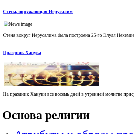
Стена, окружающая Иерусалим
Стена вокруг Иерусалима была построена 25-го Элуля Нехемией.
Праздник Ханука
На праздник Хануки все восемь дней в утренней молитве прису
Основа религии