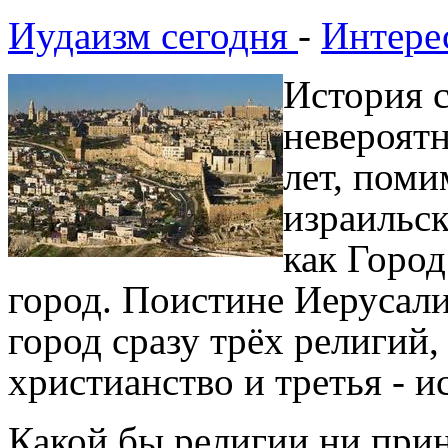
Иудаизм сегодня
-
Интере
История с
невероятн
лет, поми
израильск
как Город
город. Поистине Иерусали
город сразу трёх религий, 
христианство и третья - и
Какой бы религии ни при