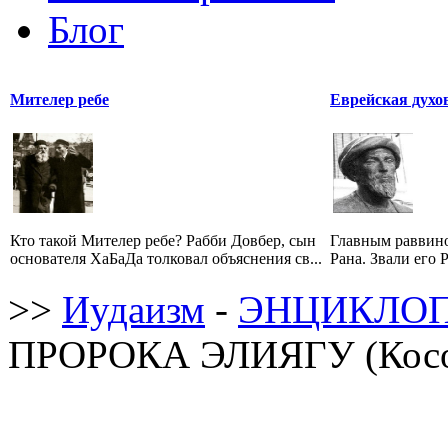
Блог
Мителер ребе
Еврейская духо
Кто такой Мителер ребе? Рабби Довбер, сын
Главным раввино
основателя ХаБаДа толковал объяснения св...
Рана. Звали его 
>>
Иудаизм
-
ЭНЦИКЛОП
ПРОРОКА ЭЛИЯГУ (Косо 