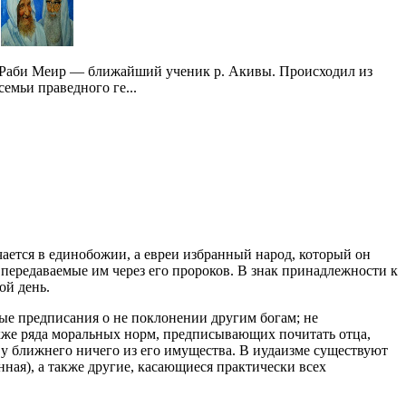
Раби Меир — ближайший ученик р. Акивы. Происходил из
семьи праведного ге...
чается в единобожии, а евреи избранный народ, который он
 передаваемые им через его пророков. В знак принадлежности к
ой день.
ые предписания о не поклонении другим богам; не
акже ряда моральных норм, предписывающих почитать отца,
ть у ближнего ничего из его имущества. В иудаизме существуют
ная), а также другие, касающиеся практически всех