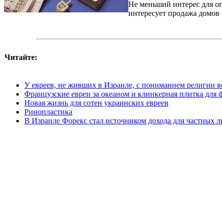
Не меньший интерес для оп
интересует продажа домов 
Читайте:
У евреев, не живших в Израиле, с пониманием религии 
Французские евреи за океаном и клинкерная плитка для 
Новая жизнь для сотен украинских евреев
Ринопластика
В Израиле Форекс стал источником дохода для частных л