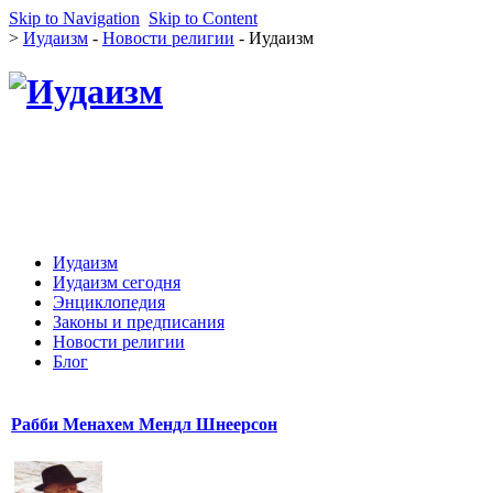
Skip to Navigation
Skip to Content
>
Иудаизм
-
Новости религии
- Иудаизм
Иудаизм
Иудаизм сегодня
Энциклопедия
Законы и предписания
Новости религии
Блог
Рабби Менахем Мендл Шнеерсон