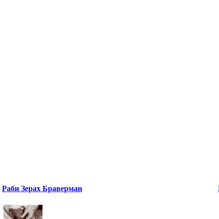
Раби Зерах Браверман