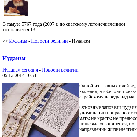
3 тамуза 5767 года (2007 г. по светскому летоисчислению)
исполняется 13...
>>
Иудаизм
-
Новости религии
- Иудаизм
Иудаизм
Иудаизм сегодня
-
Новости религии
05.12.2014 10:51
Одной из главных идей иуд
выделил, чтобы они показа
еврейскому народу над мал
Основные заповеди иудаизм
упоминании напрасно имени
мать; не красть; не прелюб
пищевые ограничения, по к
направлений жизнедеятель