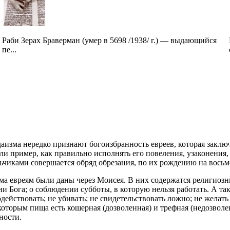
Раби Зерах Браверман (умер в 5698 /1938/ г.) — выдающийся
пе...
аизма нередко признают богоизбранность евреев, которая заклю
ли пример, как правильно исполнять его повеления, узаконения,
ьчиками совершается обряд обрезания, по их рождению на восьм
а евреям были даны через Моисея. В них содержатся религиозн
 Бога; о соблюдении субботы, в которую нельзя работать. А т
одействовать; не убивать; не свидетельствовать ложно; не жела
оторым пища есть кошерная (дозволенная) и трефная (недозволен
ности.