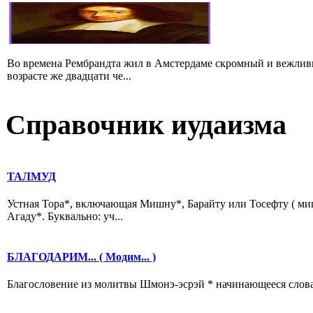
Во времена Рембрандта жил в Амстердаме скромный и вежлив
возрасте же двадцати че...
Справочник иудаизма
ТАЛМУД
Устная Тора*, включающая Мишну*, Барайту или Тосефту ( ми
Агаду*. Буквально: уч...
БЛАГОДАРИМ... ( Модим... )
Благословение из молитвы Шмонэ-эсрэй * начинающееся словами