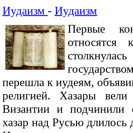
Иудаизм
-
Иудаизм
Первые ко
относятся 
столкнулас
государством
перешла к иудеям, объяв
религией. Хазары вели
Византии и подчинили с
хазар над Русью длилось д