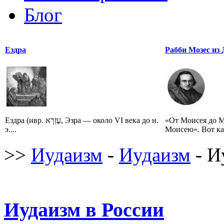
Блог
Ездра
Рабби Мозес из 
Ездра (ивр. עֶזְרָא‎, Эзра — около VI века до н.
«От Моисея до М
э....
Моисею». Вот ка
>>
Иудаизм
-
Иудаизм
- И
Иудаизм в России