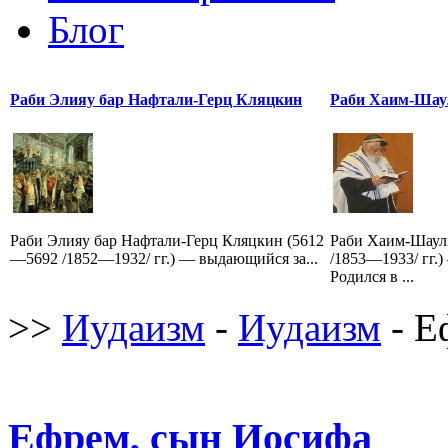
Блог
Раби Элияу бар Нафтали-Герц Кляцкин
Раби Хаим-Шау
Раби Элияу бар Нафтали-Герц Кляцкин (5612
Раби Хаим-Шаул
—5692 /1852—1932/ гг.) — выдающийся за...
/1853—1933/ гг.
Родился в ...
>>
Иудаизм
-
Иудаизм
- Е
Ефрем, сын Иосифа